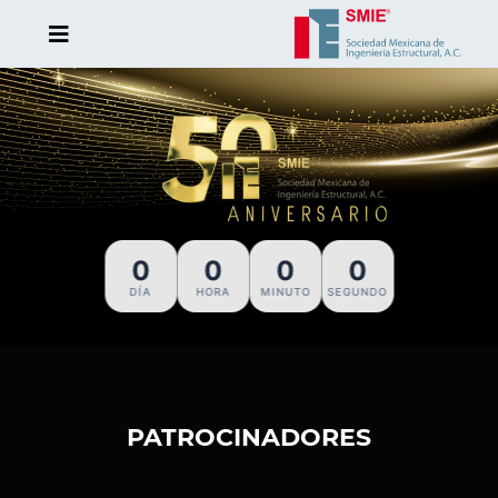
0
0
0
0
DÍA
HORA
MINUTO
SEGUNDO
PATROCINADORES