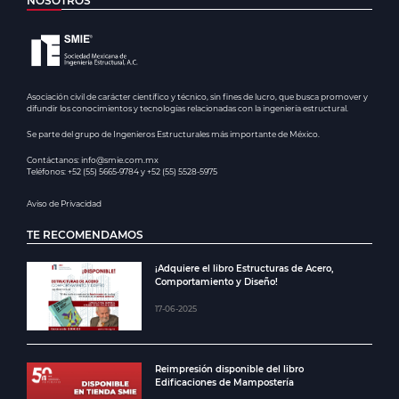
NOSOTROS
Asociación civil de carácter científico y técnico, sin fines de lucro, que busca promover y
difundir los conocimientos y tecnologías relacionadas con la ingeniería estructural.
Se parte del grupo de Ingenieros Estructurales más importante de México.
Contáctanos: info@smie.com.mx
Teléfonos: +52 (55) 5665-9784 y +52 (55) 5528-5975
Aviso de Privacidad
TE RECOMENDAMOS
¡Adquiere el libro Estructuras de Acero,
Comportamiento y Diseño!
17-06-2025
Reimpresión disponible del libro
Edificaciones de Mampostería