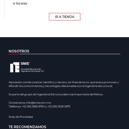
$ 750 MXN
IR A TIENDA
NOSOTROS
Asociación civil de carácter científico y técnico, sin fines de lucro, que busca promover y
difundir los conocimientos y tecnologías relacionadas con la ingeniería estructural.
Se parte del grupo de Ingenieros Estructurales más importante de México.
Contáctanos: info@smie.com.mx
Teléfonos: +52 (55) 5665-9784 y +52 (55) 5528-5975
Aviso de Privacidad
TE RECOMENDAMOS