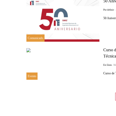
50 Ani
Por definir
-
50 Aniver
Comunicado
Curso d
Técnica
En línea
- M
Curso de 
Evento