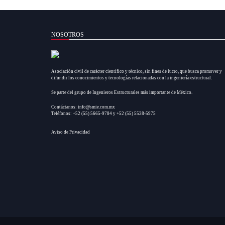
NOSOTROS
Asociación civil de carácter científico y técnico, sin fines de lucro, que busca promover y
difundir los conocimientos y tecnologías relacionadas con la ingeniería estructural.
Se parte del grupo de Ingenieros Estructurales más importante de México.
Contáctanos: info@smie.com.mx
Teléfonos: +52 (55) 5665-9784 y +52 (55) 5528-5975
Aviso de Privacidad