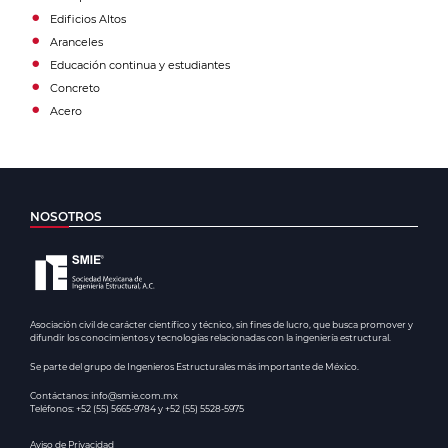
Edificios Altos
Aranceles
Educación continua y estudiantes
Concreto
Acero
NOSOTROS
Asociación civil de carácter científico y técnico, sin fines de lucro, que busca promover y
difundir los conocimientos y tecnologías relacionadas con la ingeniería estructural.
Se parte del grupo de Ingenieros Estructurales más importante de México.
Contáctanos: info@smie.com.mx
Teléfonos: +52 (55) 5665-9784 y +52 (55) 5528-5975
Aviso de Privacidad