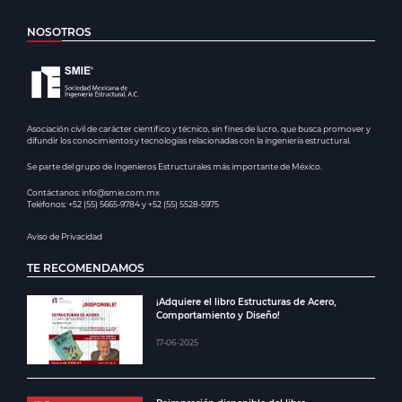
NOSOTROS
Asociación civil de carácter científico y técnico, sin fines de lucro, que busca promover y
difundir los conocimientos y tecnologías relacionadas con la ingeniería estructural.
Se parte del grupo de Ingenieros Estructurales más importante de México.
Contáctanos: info@smie.com.mx
Teléfonos: +52 (55) 5665-9784 y +52 (55) 5528-5975
Aviso de Privacidad
TE RECOMENDAMOS
¡Adquiere el libro Estructuras de Acero,
Comportamiento y Diseño!
17-06-2025