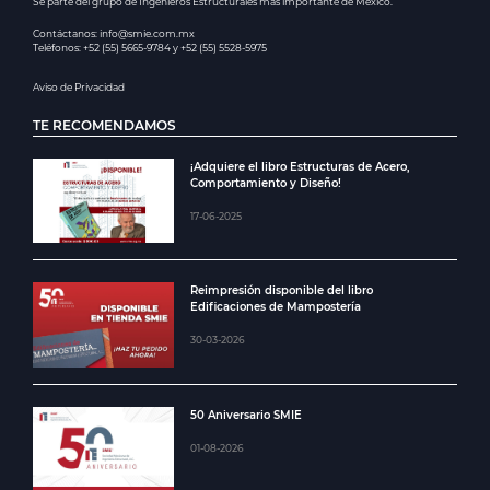
Se parte del grupo de Ingenieros Estructurales más importante de México.
Contáctanos: info@smie.com.mx
Teléfonos: +52 (55) 5665-9784 y +52 (55) 5528-5975
Aviso de Privacidad
TE RECOMENDAMOS
¡Adquiere el libro Estructuras de Acero,
Comportamiento y Diseño!
17-06-2025
Reimpresión disponible del libro
Edificaciones de Mampostería
30-03-2026
50 Aniversario SMIE
01-08-2026