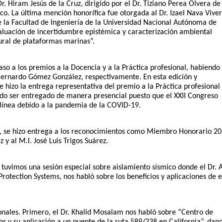
. Hiram Jesús de la Cruz, dirigido por el Dr. Tiziano Perea Olvera de 
. La última mención honorífica fue otorgada al Dr. Izael Nava Vivero
de la Facultad de Ingeniería de la Universidad Nacional Autónoma de 
aluación de incertidumbre epistémica y caracterización ambiental 
tural de plataformas marinas”.
aso a los premios a la Docencia y a la Práctica profesional, habiendo 
 Bernardo Gómez González, respectivamente. En esta edición y 
e hizo la entrega representativa del premio a la Práctica profesional 
do ser entregado de manera presencial puesto que el XXII Congreso 
 línea debido a la pandemia de la COVID-19.
, se hizo entrega a los reconocimientos como Miembro Honorario 202
y al M.I. José Luis Trigos Suárez. 
, tuvimos una sesión especial sobre aislamiento sísmico donde el Dr. 
tection Systems, nos habló sobre los beneficios y aplicaciones de es
nales. Primero, el Dr. Khalid Mosalam nos habló sobre “Centro de 
 y su aplicación a un puente de la ruta 589/238 en California”, dand