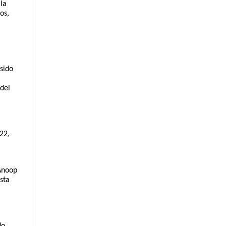
la 
s, 
sido 
del 
2, 
Anoop 
ta 
o 