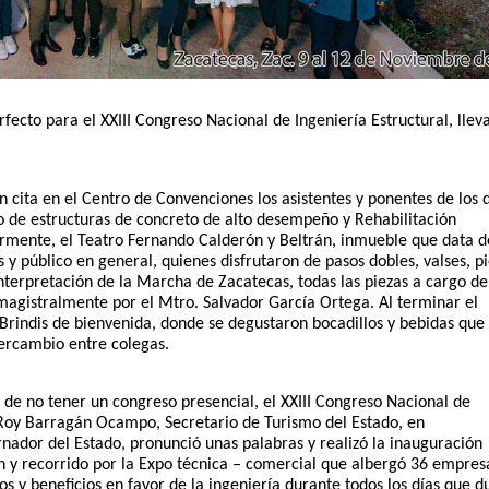
fecto para el XXIII Congreso Nacional de Ingeniería Estructural, lleva
cita en el Centro de Convenciones los asistentes y ponentes de los d
o de estructuras de concreto de alto desempeño y Rehabilitación 
ormente, el Teatro Fernando Calderón y Beltrán, inmueble que data de
y público en general, quienes disfrutaron de pasos dobles, valses, pi
nterpretación de la Marcha de Zacatecas, todas las piezas a cargo de 
magistralmente por el Mtro. Salvador García Ortega. Al terminar el 
 Brindis de bienvenida, donde se degustaron bocadillos y bebidas que 
tercambio entre colegas. 
s de no tener un congreso presencial, el XXIII Congreso Nacional de 
Le Roy Barragán Ocampo, Secretario de Turismo del Estado, en 
nador del Estado, pronunció unas palabras y realizó la inauguración 
 y recorrido por la Expo técnica – comercial que albergó 36 empresa
 y beneficios en favor de la ingeniería durante todos los días que du