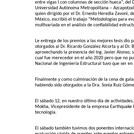
entre vigas I con columnas de sección hueca”, del Dr
Universidad Autónoma Metropolitana – Azcapotzalco
quien dirigido por el Dr. Ernesto Heredia Zavoni, 
México, escribió el trabajo “Metodologías para ev
multivariada en el análisis de confiabilidad estruc
Le entrega de los premios a las mejores tesis dio p
otorgados al Dr. Ricardo González Alcorta y al Dr.
aprovechando la presencia del Ing. Javier Alonso, s
cual fue merecedor en el año 2020 pero que no pu
Nacional de Ingeniería Estructural tuvo que ser en
Finalmente y como culminación de la cena de gala
habiendo sido otorgados a la Dra. Sonia Ruiz Gómez 
El sábado 12, en nuestro último día de actividades
Mokha, Vicepresidente de la empresa Earthquake Pro
tecnología. 
El sábado también tuvimos dos ponentes internacio
evaluación rápida de puentes ante eventos extremos