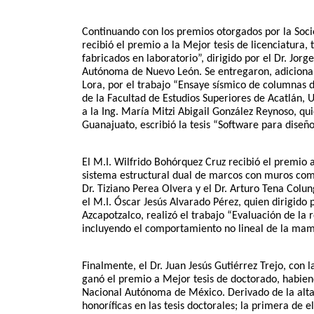
Continuando con los premios otorgados por la Soci
recibió el premio a la Mejor tesis de licenciatura,
fabricados en laboratorio”, dirigido por el Dr. Jor
Autónoma de Nuevo León. Se entregaron, adicionalm
Lora, por el trabajo “Ensaye sísmico de columnas de
de la Facultad de Estudios Superiores de Acatlán, 
a la Ing. María Mitzi Abigail González Reynoso, qui
Guanajuato, escribió la tesis “Software para diseñ
El M.I. Wilfrido Bohórquez Cruz recibió el premio a 
sistema estructural dual de marcos con muros compu
Dr. Tiziano Perea Olvera y el Dr. Arturo Tena Colu
el M.I. Óscar Jesús Alvarado Pérez, quien dirigido
Azcapotzalco, realizó el trabajo “Evaluación de la
incluyendo el comportamiento no lineal de la mam
Finalmente, el Dr. Juan Jesús Gutiérrez Trejo, con la
ganó el premio a Mejor tesis de doctorado, habiend
Nacional Autónoma de México. Derivado de la alta 
honoríficas en las tesis doctorales; la primera de e