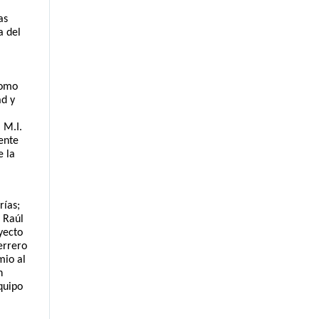
s 
 del 
omo 
d y 
M.I. 
nte 
 la 
ías; 
Raúl 
ecto 
rrero 
io al 
 
uipo 