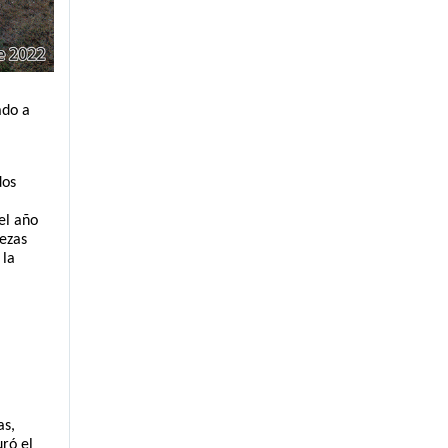
do a 
os 
l año 
ezas 
la 
s, 
ró el 