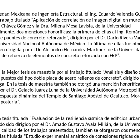
edad Mexicana de Ingeniería Estructural, el Ing. Eduardo Valencia G
 trabajo titulado “Aplicación de correlación de imagen digital en muret
ge Chávez Gómez y la Dra. Milena Mesa Lavista, de la Universidad 
ente, dos menciones honoríficas; la primera de ellas al Ing. Román 
 puentes de concreto reforzado”, dirigido por el Dr. Darío Rivera Var
Universidad Nacional Autónoma de México. La última de ellas fue oto
en dirigida por el Dr. Alejandro Hernández Martínez, de la Universida
o de refuerzo de elementos de concreto reforzado con FRP”. 
la Mejor tesis de maestría por el trabajo titulado “Análisis y diseño d
estos del tipo doble placa de acero rellenos de concreto”, dirigido p
nga. En la tesis de maestría también se otorgó una mención honorífica
 por el Dr. Gelacio Juárez Luna de la Universidad Autónoma Metropolit
 respuesta dinámica del Templo de Santiago Apóstol de Ocuituco, More
postería”.
 tesis titulada “Evaluación de la resiliencia sísmica de edificios urbano
o sido dirigido por el Dr. Amado Gustavo Ayala Milián, de la Univers
calidad de los trabajos presentados, también se otorgaron dos menc
llas titulada “Estudio experimental analítico de conexiones rígidas de 