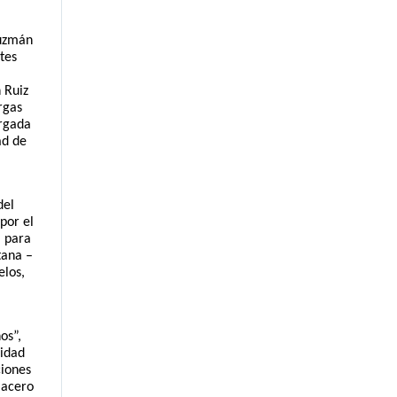
uzmán 
es 
Ruiz 
gas 
rgada 
d de 
el 
or el 
 para 
ana – 
los, 
s”, 
idad 
iones 
acero 