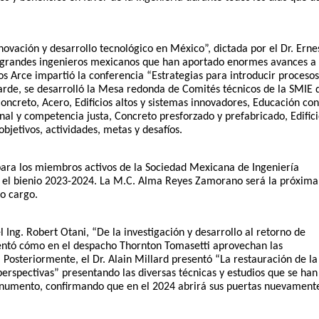
novación y desarrollo tecnológico en México”, dictada por el Dr. Ernes
 grandes ingenieros mexicanos que han aportado enormes avances a l
los Arce impartió la conferencia “Estrategias para introducir procesos
arde, se desarrolló la Mesa redonda de Comités técnicos de la SMIE 
ncreto, Acero, Edificios altos y sistemas innovadores, Educación con
nal y competencia justa, Concreto presforzado y prefabricado, Edifici
bjetivos, actividades, metas y desafíos. 
para los miembros activos de la Sociedad Mexicana de Ingeniería 
ra el bienio 2023-2024. La M.C. Alma Reyes Zamorano será la próxima 
o cargo. 
l Ing. Robert Otani, “De la investigación y desarrollo al retorno de 
sentó cómo en el despacho Thornton Tomasetti aprovechan las 
Posteriormente, el Dr. Alain Millard presentó “La restauración de la 
erspectivas” presentando las diversas técnicas y estudios que se han 
onumento, confirmando que en el 2024 abrirá sus puertas nuevamente 