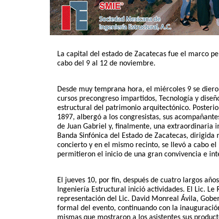
La capital del estado de Zacatecas fue el marco per
cabo del 9 al 12 de noviembre. 
Desde muy temprana hora, el miércoles 9 se dieron 
cursos precongreso impartidos, Tecnología y diseñ
estructural del patrimonio arquitectónico. Posteri
1897, albergó a los congresistas, sus acompañantes 
de Juan Gabriel y, finalmente, una extraordinaria i
Banda Sinfónica del Estado de Zacatecas, dirigida 
concierto y en el mismo recinto, se llevó a cabo el
permitieron el inicio de una gran convivencia e in
El jueves 10, por fin, después de cuatro largos año
Ingeniería Estructural inició actividades. El Lic. 
representación del Lic. David Monreal Ávila, Gober
formal del evento, continuando con la inauguración
mismas que mostraron a los asistentes sus productos