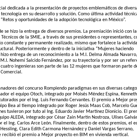
cial dedicada a la presentación de proyectos emblemáticos de diversa
tecnología en su desarrollo y solución. Como última actividad técnica
 “Retos y oportunidades de la adopción tecnológica en México”.
e se hizo la entrega de diversos premios. La premiación inició con la 
Técnicos de la SMIE, a través de sus presidentes o representantes, c
o constante y permanente realizado, mismo que fortalece la activida
ctural. Posteriormente y dentro de la iniciativa “Mujeres haciendo 
d hizo entrega de un reconocimiento a la M.I. Delma Almada Navarro, 
.I. Nohemí Salcido Fernández, por su trayectoria y por ser un refere
 cuatro ingenieras son parte de las 12 mujeres que formaron parte de
 Comercial. 
anadores del concurso Rompiendo paradigmas en sus diversas categor
nador el equipo Otoch, integrado por Moisés Méndez Espina, Kenneth 
utorados por el Ing. Luis Fernando Cervantes. El premio a Mejor proy
uipo Bea al tiempo integrado por Roger Jesús Maas Cob, Marcelo Gue
s tuvieron por tuto al Ing. Eduardo Javier Martínez Dionicio. El prem
equipo ALEDA, integrado por César Zain Martín Nostroza, Ulises Galván
el Ing. Carlos Arce León. Finalmente, dentro de estos premios, el eq
Hessling, Clara Edith Carmona Hernández y Daniel Vargas Serrano, 
e recibió el premio a Mejor proyecto en BIM en vivienda vertical. 