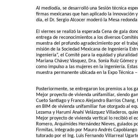
Al mediodía, se desarrolló una Sesión técnica espe
firmas mexicanas que han aplicado la innovación y 
día, el Dr. Sergio Alcocer moderó la Mesa redonda
El viernes se realizó la esperada Cena de gala dond
entrega de reconocimientos a los diversos Comités 
muestra del profundo agradecimiento por el trabaj
misión de la Sociedad Mexicana de Ingeniería Estru
ingeniería”, el Comité para la equidad y pluralida
Mariana Chávez Vásquez, Dra. Sonia Ruiz Gómez y M
como impulso a las mujeres en la ingeniería. Estas
muestra permanente ubicada en la Expo Técnica –
Posteriormente, se entregaron los premios a los g
Mejor proyecto de vivienda unifamiliar, siendo ga
Cueto Santiago y Franco Alejandro Barrios Chang, t
en BIM de vivienda unifamiliar fue otorgado al eq
Lezama y Harumi Anahí Velázquez Villaderos, quiene
Mejor proyecto de vivienda vertical lo recibió el 
Romero, Arquímides Hernández Nieves, guiados por 
Firmitas, integrado por Mauro Andrés Capobiango 
tutorado por el Ing. Luis Fernando Villarreal Ugart