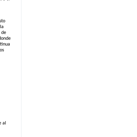
to 
a 
 de 
donde 
tinua 
os 
al 