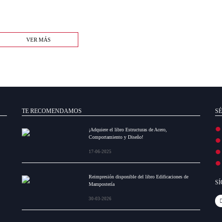
VER MÁS
TE RECOMENDAMOS
SÉ
¡Adquiere el libro Estructuras de Acero,
Comportamiento y Diseño!
17-06-2025
Reimpresión disponible del libro Edificaciones de
S
Mampostería
30-03-2026