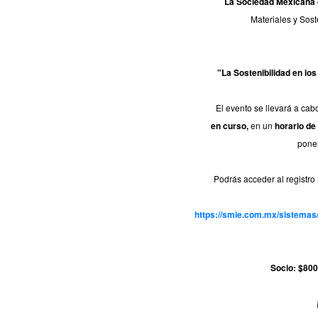
La Sociedad Mexicana d
Materiales y Soste
"La Sostenibilidad en lo
El evento se llevará a ca
en curso,
en un
horario de
ponen
Podrás acceder al registro
https://smie.com.mx/sistemas/
Socio: $80