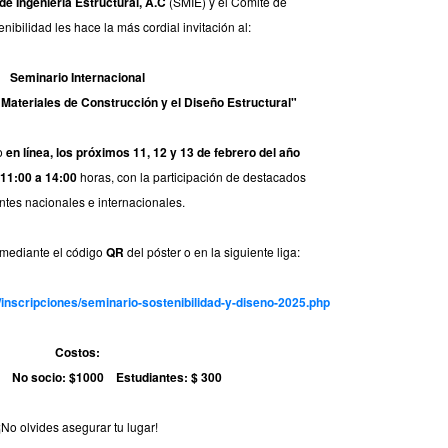
e Ingeniería Estructural, A.C
(SMIE) y el Comité de
nibilidad les hace la más cordial invitación al:
Seminario Internacional
s Materiales de Construcción y el Diseño Estructural"
bo
en línea, los próximos 11, 12 y 13 de febrero del año
 11:00 a 14:00
horas, con la participación de destacados
tes nacionales e internacionales.
 mediante el código
QR
del póster o en la siguiente liga:
inscripciones/seminario-sostenibilidad-y-diseno-2025.php
Costos:
0 No socio: $1000 Estudiantes: $ 300
¡No olvides asegurar tu lugar!