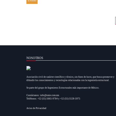
Evento
NOSOTROS
Asociación civil de carácter científico y técnico, sin fines de lucro, que busca promover y
difundir los conocimientos y tecnologías relacionadas con la ingeniería estructural.
Se parte del grupo de Ingenieros Estructurales más importante de México.
Contáctanos: info@smie.com.mx
Teléfonos: +52 (55) 5665-9784 y +52 (55) 5528-5975
Aviso de Privacidad