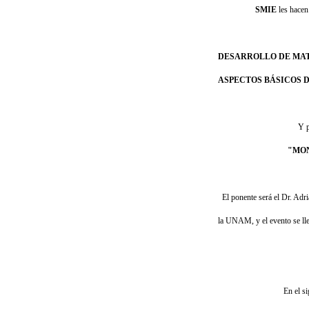
SMIE
les hacen 
DESARROLLO DE MAT
ASPECTOS BÁSICOS D
Y p
"MO
El ponente será el Dr. Adri
la UNAM, y el evento se lle
En el si