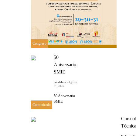
Congreso
50
Aniversario
SMIE
Por definir
- Agosto
01, 2026
50 Aniversario
SMIE
Comunicado
Curso d
Técnica