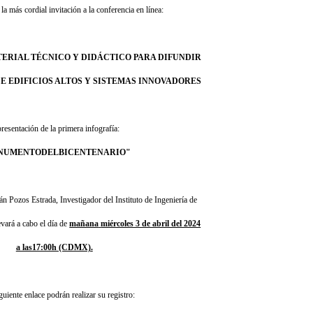
la más cordial invitación a la conferencia en línea:
ERIAL TÉCNICO Y DIDÁCTICO PARA DIFUNDIR
E EDIFICIOS ALTOS Y SISTEMAS INNOVADORES
resentación de la primera infografía:
NUMENTODELBICENTENARIO"
án Pozos Estrada, Investigador del Instituto de Ingeniería de
vará a cabo el día de
mañana
miércoles 3 de abril del 2024
a las17:00h (CDMX).
guiente enlace podrán realizar su registro: