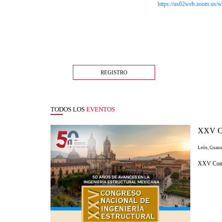
https://us02web.zoom.us/w
REGISTRO
TODOS LOS
EVENTOS
XXV Con
León, Guana
XXV Congr