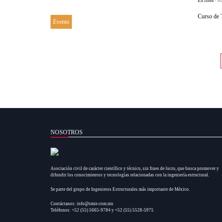
En línea
- M
Curso de 
Evento
NOSOTROS
Asociación civil de carácter científico y técnico, sin fines de lucro, que busca promover y
difundir los conocimientos y tecnologías relacionadas con la ingeniería estructural.
Se parte del grupo de Ingenieros Estructurales más importante de México.
Contáctanos: info@smie.com.mx
Teléfonos: +52 (55) 5665-9784 y +52 (55) 5528-5975