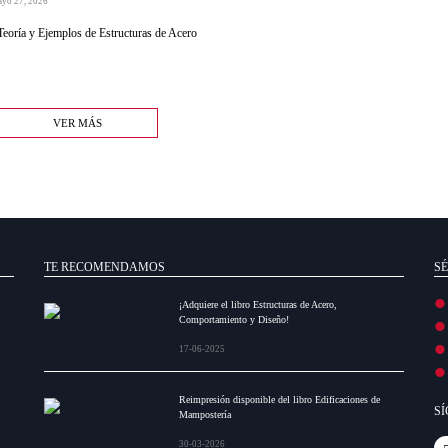
ayo 27, 2026
Teoría y Ejemplos de Estructuras de Acero
VER MÁS
TE RECOMENDAMOS
SÉ
¡Adquiere el libro Estructuras de Acero,
Comportamiento y Diseño!
17-06-2025
Reimpresión disponible del libro Edificaciones de
S
Mampostería
30-03-2026