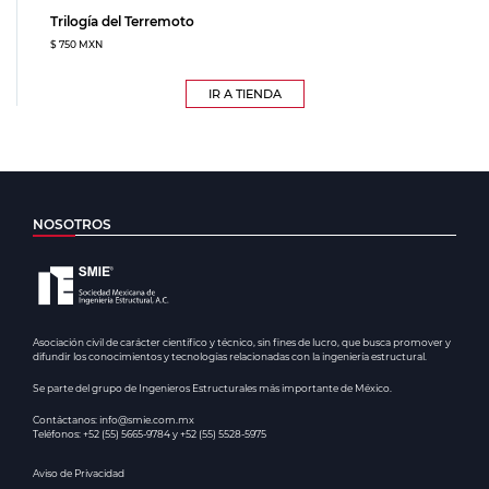
Trilogía del Terremoto
$ 750 MXN
IR A TIENDA
NOSOTROS
Asociación civil de carácter científico y técnico, sin fines de lucro, que busca promover y
difundir los conocimientos y tecnologías relacionadas con la ingeniería estructural.
Se parte del grupo de Ingenieros Estructurales más importante de México.
Contáctanos: info@smie.com.mx
Teléfonos: +52 (55) 5665-9784 y +52 (55) 5528-5975
Aviso de Privacidad