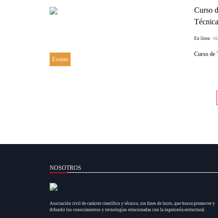
Curso d
Técnica
En línea
- M
Curso de 
Evento
NOSOTROS
Asociación civil de carácter científico y técnico, sin fines de lucro, que busca promover y
difundir los conocimientos y tecnologías relacionadas con la ingeniería estructural.