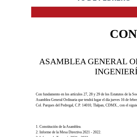
CON
ASAMBLEA GENERAL O
INGENIER
Con fundamento en los artículos 27, 28 y 29 de los Estatutos de la S
Asamblea General
Ordinaria que tendrá lugar el día jueves
16
de febre
Col. Parque
s
del Pedregal,
C.P. 14010, Tlalpan,
CDMX.,
con el sigui
1.
Constitución de la Asamblea.
2.
Informe de la Mesa Directiva 20
21
-
20
2
2
.