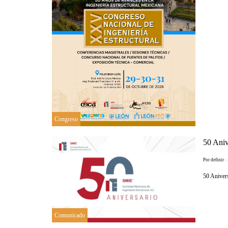
Congreso
50 Ani
Por definir
-
50 Aniver
Comunicado