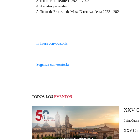
3.
Informe de
Tesorería 2021
-
2022.
4.
Asuntos generales.
5.
Toma de Protesta de Mesa Directiva electa 2023
-
2024
.
Primera convocatoria
Segunda
convocatoria
TODOS LOS
EVENTOS
XXV Con
León, Guana
XXV Congr