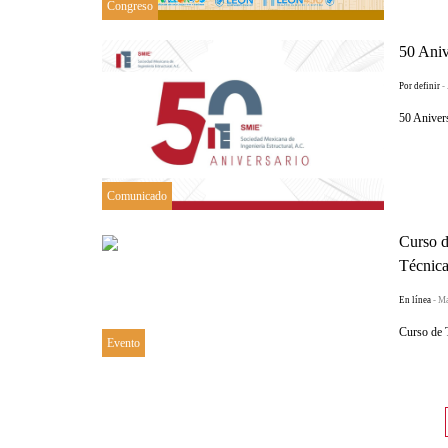
Congreso
50 Ani
Por definir
-
50 Aniver
Comunicado
Curso d
Técnica
En línea
- M
Curso de 
Evento