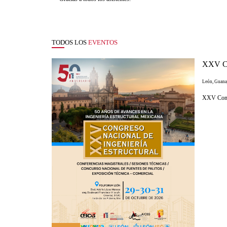
TODOS LOS
EVENTOS
XXV Con
León, Guana
XXV Congr