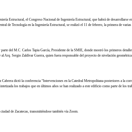
ría Estructural, el Congreso Nacional de Ingeniería Estructural, que habrá de desarrollarse en
ntral de Tecnología en la Ingeniería Estructural, se realizó el 11 de febrero, la primera de varias
r parte del M.C. Carlos Tapia García, Presidente de la SMIE, donde mostró los primeros detalles
 al Arq. Sergio Zaldívar Guerra, quien fuera responsable del proyecto de nivelación geométrica
Cabrera dictó la conferencia “Intervenciones en la Catedral Metropolitana posteriores a la cor
tetizada los trabajos que en últimos años se han realizado a este edificio como parte de los tra
la ciudad de Zacatecas, transmitiéndose también vía Zoom.