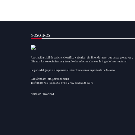
NOSOTROS
Asociación civil de carácter científico y técnico, sin fines de lucro, que busca promover y
difundir los conocimientos y tecnologías relacionadas con la ingeniería estructural.
Se parte del grupo de Ingenieros Estructurales más importante de México.
Contáctanos: info@smie.com.mx
Teléfonos: +52 (55) 5665-9784 y +52 (55) 5528-5975
Aviso de Privacidad