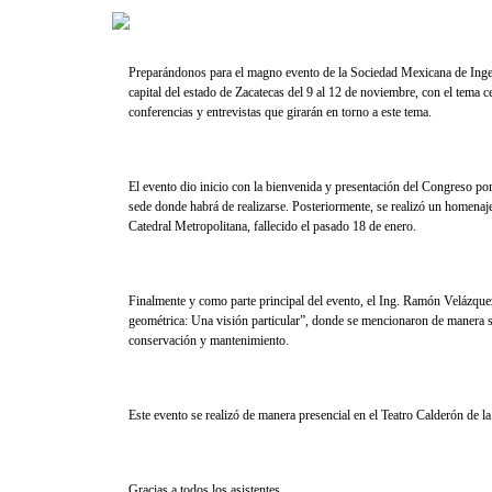
Preparándonos para el magno evento de la Sociedad Mexicana de Ingenie
capital del estado de Zacatecas del 9 al 12 de noviembre, con el tema ce
conferencias y entrevistas que girarán en torno a este tema.
El evento dio inicio con la bienvenida y presentación del Congreso po
sede donde habrá de realizarse. Posteriormente, se realizó un homenaje
Catedral Metropolitana, fallecido el pasado 18 de enero.
Finalmente y como parte principal del evento, el Ing. Ramón Velázquez 
geométrica: Una visión particular”, donde se mencionaron de manera sin
conservación y mantenimiento.
Este evento se realizó de manera presencial en el Teatro Calderón de 
Gracias a todos los asistentes.