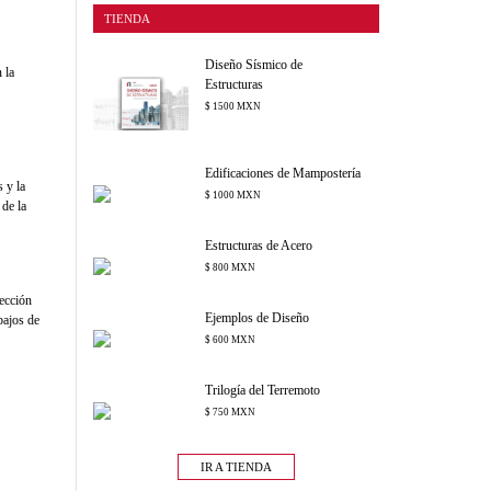
TIENDA
Diseño Sísmico de
 la
Estructuras
$ 1500 MXN
Edificaciones de Mampostería
 y la
$ 1000 MXN
 de la
Estructuras de Acero
$ 800 MXN
rección
Ejemplos de Diseño
bajos de
$ 600 MXN
Trilogía del Terremoto
$ 750 MXN
IR A TIENDA