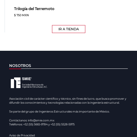
Trilogía del Terremoto
$ 750 MXN
IR A TIENDA
NOSOTROS
Asociación civil de carácter científico y técnico, sin fines de lucro, que busca promover y
difundir los conocimientos y tecnologías relacionadas con la ingeniería estructural.
Se parte del grupo de Ingenieros Estructurales más importante de México.
Contáctanos: info@smie.com.mx
Teléfonos: +52 (55) 5665-9784 y +52 (55) 5528-5975
Aviso de Privacidad