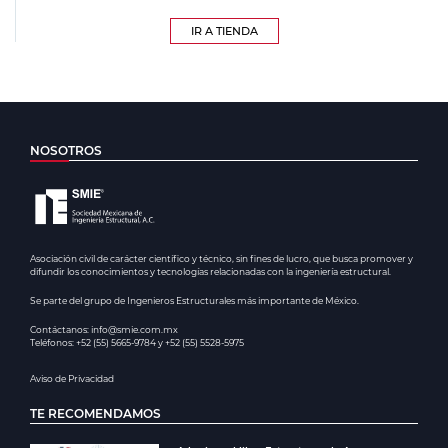
IR A TIENDA
NOSOTROS
Asociación civil de carácter científico y técnico, sin fines de lucro, que busca promover y
difundir los conocimientos y tecnologías relacionadas con la ingeniería estructural.
Se parte del grupo de Ingenieros Estructurales más importante de México.
Contáctanos: info@smie.com.mx
Teléfonos: +52 (55) 5665-9784 y +52 (55) 5528-5975
Aviso de Privacidad
TE RECOMENDAMOS