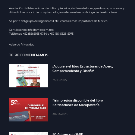
Asociación civil de carácter científico y técnico, sin fines de lucro, que busca promover y
difundir los conocimientos y tecnologías relacionadas con la ingeniería estructural.
Se parte del grupo de Ingenieros Estructurales más importante de México.
Contáctanos: info@smie.com.mx
Teléfonos: +52 (55) 5665-9784 y +52 (55) 5528-5975
Aviso de Privacidad
TE RECOMENDAMOS
¡Adquiere el libro Estructuras de Acero,
Comportamiento y Diseño!
17-06-2025
Reimpresión disponible del libro
Edificaciones de Mampostería
30-03-2026
50 Aniversario SMIE