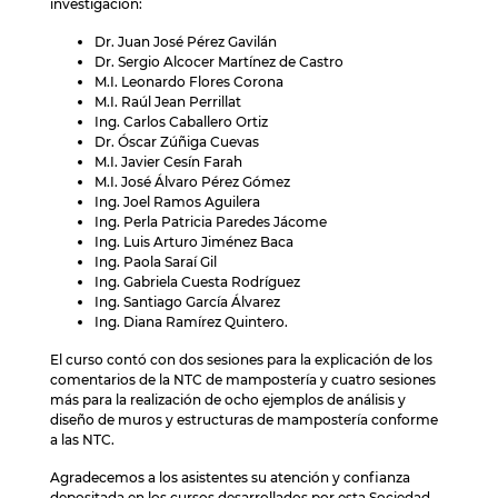
investigación:
Dr. Juan José Pérez Gavilán
Dr. Sergio Alcocer Martínez de Castro
M.I. Leonardo Flores Corona
M.I. Raúl Jean Perrillat
Ing. Carlos Caballero Ortiz
Dr. Óscar Zúñiga Cuevas
M.I. Javier Cesín Farah
M.I. José Álvaro Pérez Gómez
Ing. Joel Ramos Aguilera
Ing. Perla Patricia Paredes Jácome
Ing. Luis Arturo Jiménez Baca
Ing. Paola Saraí Gil
Ing. Gabriela Cuesta Rodríguez
Ing. Santiago García Álvarez
Ing. Diana Ramírez Quintero.
El curso contó con dos sesiones para la explicación de los
comentarios de la NTC de mampostería y cuatro sesiones
más para la realización de ocho ejemplos de análisis y
diseño de muros y estructuras de mampostería conforme
a las NTC.
Agradecemos a los asistentes su atención y confianza
depositada en los cursos desarrollados por esta Sociedad.