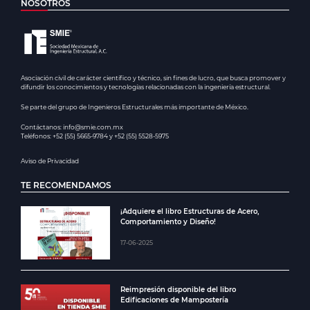
NOSOTROS
Asociación civil de carácter científico y técnico, sin fines de lucro, que busca promover y
difundir los conocimientos y tecnologías relacionadas con la ingeniería estructural.
Se parte del grupo de Ingenieros Estructurales más importante de México.
Contáctanos: info@smie.com.mx
Teléfonos: +52 (55) 5665-9784 y +52 (55) 5528-5975
Aviso de Privacidad
TE RECOMENDAMOS
¡Adquiere el libro Estructuras de Acero,
Comportamiento y Diseño!
17-06-2025
Reimpresión disponible del libro
Edificaciones de Mampostería